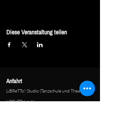
Diese Veranstaltung teilen
Anfahrt
LiBReTTo! Studio (Tanzschule und Theater)
LiBReTTo! e. V.
Köln-Berliner-Straße 35
44287 Dortmund
KONTAKT
Geschäftsstelle