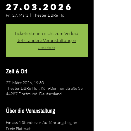
27.03.2026
Fr., 27. März
  |  
Theater LiBReTTo!
Tickets stehen nicht zum Verkauf
Jetzt andere Veranstaltungen
ansehen
Zeit & Ort
27. März 2026, 19:30
Theater LiBReTTo!, Köln-Berliner Straße 35,
44287 Dortmund, Deutschland
Über die Veranstaltung
Einlass 1 Stunde vor Aufführungsbeginn. 
Freie Platzwahl.