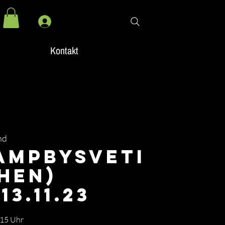
Kontakt
nd
ampBySveti
hen)
13.11.23
:15 Uhr