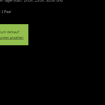
n Tagen statt: 16.06., 23.06., 30.06. und
= 1 Paar
 zum Verkauf
tungen ansehen