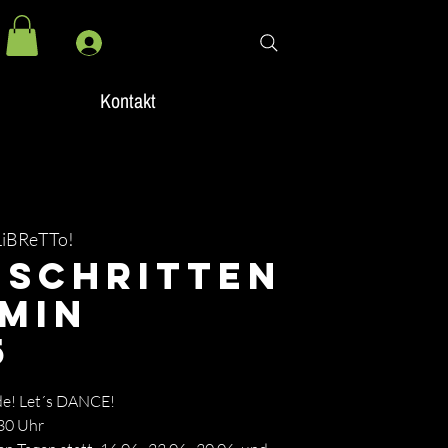
Kontakt
LiBReTTo!
eschritten
 Min
5
nde! Let´s DANCE!
30 Uhr