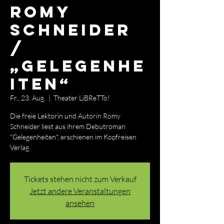
Romy
Schneider
/
„Gelegenhe
iten“
Fr., 23. Aug.
  |  
Theater LiBReTTo!
Die freie Lektorin und Autorin Romy
Schneider liest aus ihrem Debutroman
"Gelegenheiten", erschienen im Kopfreisen
Verlag.
Tickets stehen nicht zum Verkauf
Jetzt andere Veranstaltungen
ansehen