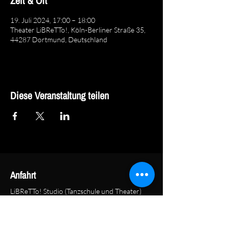
Zeit & Ort
19. Juli 2024, 17:00 – 18:00
Theater LiBReTTo!, Köln-Berliner Straße 35,
44287 Dortmund, Deutschland
Diese Veranstaltung teilen
Anfahrt
LiBReTTo! Studio (Tanzschule und Theater)
LiBReTTo! e. V.
Köln-Berliner-Straße 35
44287 Dortmund