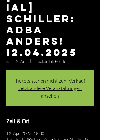
IAL]
Schiller:
adba
anders!
12.04.2025
Sa., 12. Apr.
  |  
Theater LiBReTTo!
Tickets stehen nicht zum Verkauf
Jetzt andere Veranstaltungen
ansehen
Zeit & Ort
12. Apr. 2025, 18:30
Theater LiBReTTo!, Köln-Berliner Straße 35,