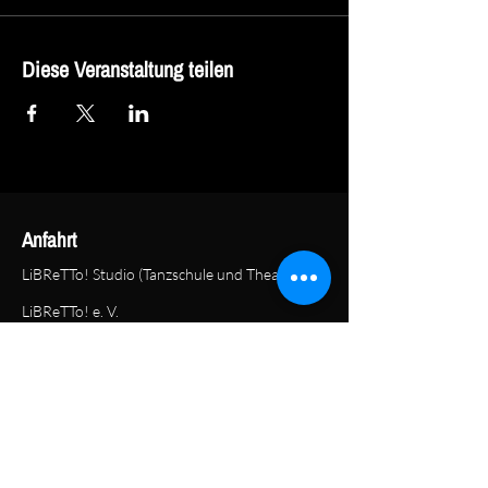
Diese Veranstaltung teilen
Anfahrt
LiBReTTo! Studio (Tanzschule und Theater)
LiBReTTo! e. V.
Köln-Berliner-Straße 35
44287 Dortmund
KONTAKT
Geschäftsstelle
LiBReTTo! e. V.