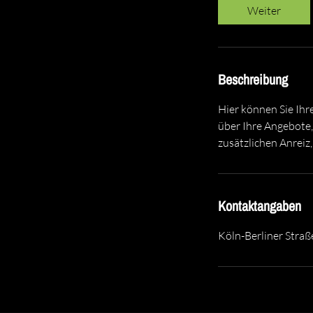
d
Weiter
3
0
M
i
Beschreibung
n
.
Hier können Sie Ihr
über Ihre Angebote,
zusätzlichen Anreiz,
Kontaktangaben
Köln-Berliner Stra