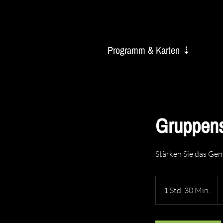
Programm & Karten ⇣
Gruppens
Stärken Sie das Ge
3
E
1 Std. 30 Min.
1
S
t